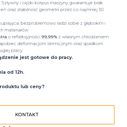
:
Sztywny i ciężki korpus maszyny gwarantuje brak
eń oraz stabilność geometrii przez co najmniej 30
kupiająca; bezproblemowo radzi sobie z głębokim i
h materiałów.
stra
o refleksyjności
99,99%
z własnym chłodzeniem
pobiec deformacjom termicznym oraz spadkom
giej pracy.
ądzenie jest gotowe do pracy.
ia od 12h.
roduktu lub ceny?
KONTAKT