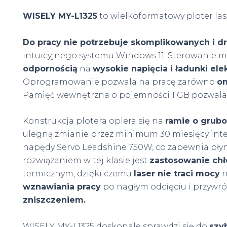
WISELY MY-L1325
to wielkoformatowy ploter la
Do pracy nie potrzebuje skomplikowanych i d
intuicyjnego systemu Windows 11. Sterowanie 
odpornością
na
wysokie napięcia i ładunki ele
Oprogramowanie pozwala na pracę zarówno
on
Pamięć wewnętrzna o pojemności 1 GB pozwala n
Konstrukcja plotera opiera się na
ramie o grubo
ulegną zmianie przez minimum 30 miesięcy int
napędy Servo Leadshine 750W, co zapewnia płyn
rozwiązaniem w tej klasie jest
zastosowanie chł
termicznym, dzięki czemu
laser nie traci mocy
n
wznawiania pracy
po nagłym odcięciu i przywróc
zniszczeniem.
WISELY MY-L1325 doskonale sprawdzi się do
szyb