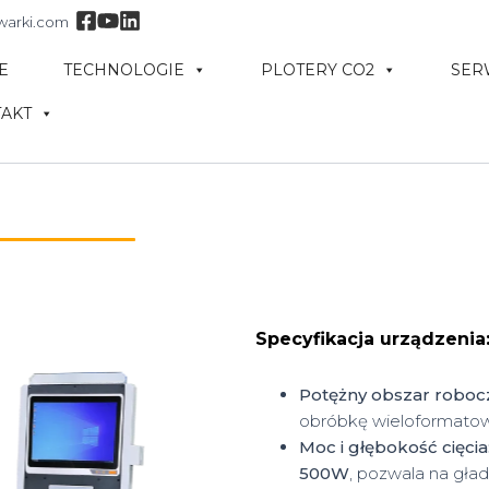
warki.com
E
TECHNOLOGIE
PLOTERY CO2
SER
AKT
Specyfikacja urządzenia
Potężny obszar roboc
obróbkę wieloformatow
Moc i głębokość cięcia
500W
, pozwala na gład