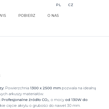
PL
CZ
WIS
POBIERZ
O NAS
:
zy:
Powierzchnia
1300 x 2500 mm
pozwala na idealną
ych arkuszy materiałów.
:
Profesjonalne źródło CO₂
, o mocy
od 130W do
kie cięcie akrylu o grubości do nawet 30 mm.