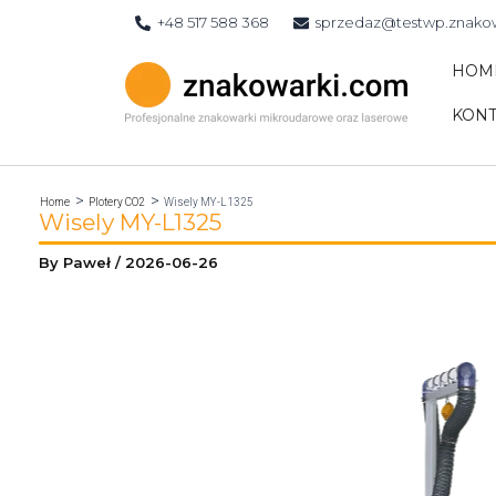
Skip
+48 517 588 368
sprzedaz@testwp.znako
to
content
HOM
KONT
Home
Plotery CO2
Wisely MY-L1325
Wisely MY-L1325
By
Paweł
/
2026-06-26