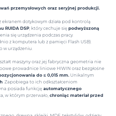
ań przemysłowych oraz seryjnej produkcji.
 ekranem dotykowym działa pod kontrolą
u RUIDA DSP
, który cechuje się
podwyższoną
zenia się urządzenia podczas pracy.
nio z komputera lub z pamięci Flash USB).
o w urządzeniu.
kształt maszyny oraz jej fabryczna geometria nie
opowe prowadnice liniowe HIWIN oraz bezgłośne
pozycjonowania do ≤ 0,015 mm.
Unikalnym
ch
. Zapobiega to ich odkształceniom
yna posiada funkcję
automatycznego
ca, w którym przerwało,
chroniąc materiał przed
ycznego, drewna, sklejki, MDF, tekstyliów, odzieży