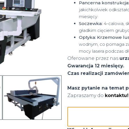
Pancerna konstrukcja
jakichkolwiek odkształc
miesięcy.
Soczewka:
4-calowa, s
gładkim cięciem grubyc
Optyka: Krzemowe lu
wodnym, co pomaga za
mocy lasera podczas dłu
Oferowane przez nas
urz
Gwarancja 12 miesięcy.
Czas realizacji zamówien
Masz pytanie na temat p
Zapraszamy do
kontaktu!