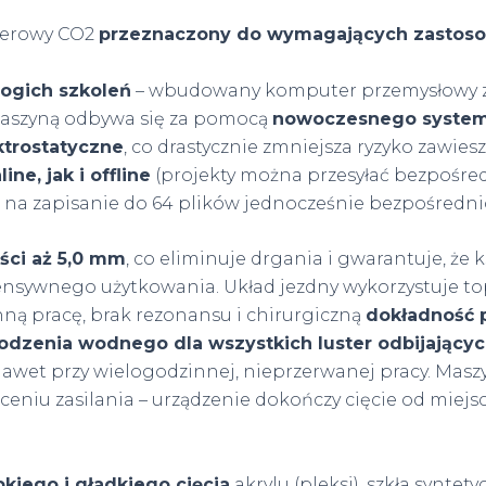
serowy CO2
przeznaczony do wymagających zastosow
rogich szkoleń
– wbudowany komputer przemysłowy z
maszyną odbywa się za pomocą
nowoczesnego system
ktrostatyczne
, co drastycznie zmniejsza ryzyko zawies
line, jak i offline
(projekty można przesyłać bezpośred
a zapisanie do 64 plików jednocześnie bezpośredni
ści aż 5,0 mm
, co eliminuje drgania i gwarantuje, że 
ensywnego użytkowania. Układ jezdny wykorzystuje t
ną pracę, brak rezonansu i chirurgiczną
dokładność 
odzenia wodnego dla wszystkich luster odbijający
awet przy wielogodzinnej, nieprzerwanej pracy. Masz
eniu zasilania – urządzenie dokończy cięcie od miejs
kiego i gładkiego cięcia
akrylu (pleksi), szkła syntet