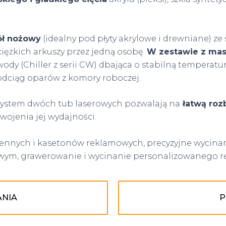
ół nożowy
(idealny pod płyty akrylowe i drewniane) z
ciężkich arkuszy przez jedną osobę.
W zestawie z mas
wody (Chiller z serii CW) dbająca o stabilną temperat
dciąg oparów z komory roboczej.
b system dwóch tub laserowych pozwalają na
łatwą roz
ojenia jej wydajności.
zennych i kasetonów reklamowych, precyzyjne wycinani
wym, grawerowanie i wycinanie personalizowanego rę
ANIA
P