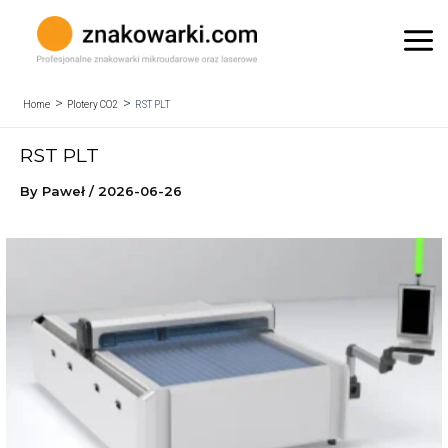
Skip
to
Mai
content
Me
Home
Plotery CO2
RST PLT
RST PLT
By
Paweł
/
2026-06-26