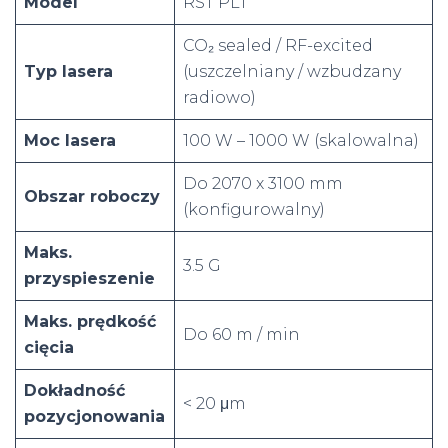
Model
RST PLT
CO₂ sealed / RF-excited
Typ lasera
(uszczelniany / wzbudzany
radiowo)
Moc lasera
100 W – 1000 W (skalowalna)
Do 2070 x 3100 mm
Obszar roboczy
(konfigurowalny)
Maks.
3.5 G
przyspieszenie
Maks. prędkość
Do 60 m / min
cięcia
Dokładność
< 20 μm
pozycjonowania