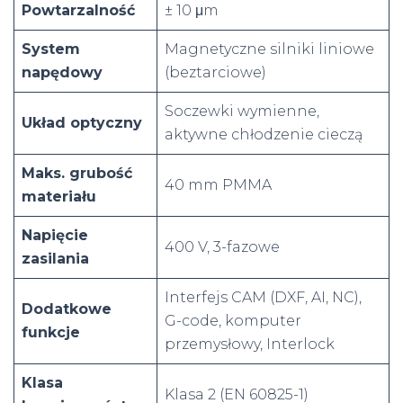
Powtarzalność
± 10 μm
System
Magnetyczne silniki liniowe
napędowy
(beztarciowe)
Soczewki wymienne,
Układ optyczny
aktywne chłodzenie cieczą
Maks. grubość
40 mm PMMA
materiału
Napięcie
400 V, 3-fazowe
zasilania
Interfejs CAM (DXF, AI, NC),
Dodatkowe
G-code, komputer
funkcje
przemysłowy, Interlock
Klasa
Klasa 2 (EN 60825-1)