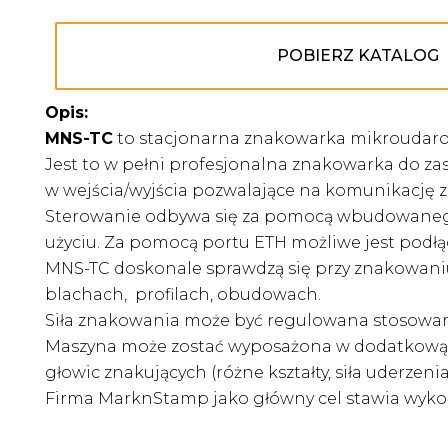
POBIERZ KATALOG
Opis:
MNS-TC
to stacjonarna znakowarka mikroudaro
Jest to w pełni profesjonalna znakowarka do 
w wejścia/wyjścia pozwalające na komunikację z
Sterowanie odbywa się za pomocą wbudowanego 
użyciu. Za pomocą portu ETH możliwe jest pod
MNS-TC doskonale sprawdzą się przy znakowaniu 
blachach, profilach, obudowach.
Siła znakowania może być regulowana stosowan
Maszyna może zostać wyposażona w dodatkową oś
głowic znakujących (różne kształty, siła uderz
Firma MarknStamp jako główny cel stawia wykorz