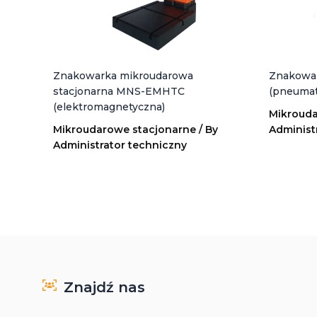
Znakowarka mikroudarowa
Znakowa
stacjonarna MNS-EMHTC
(pneumat
(elektromagnetyczna)
Mikrouda
Mikroudarowe stacjonarne
/ By
Administ
Administrator techniczny
Znajdź nas