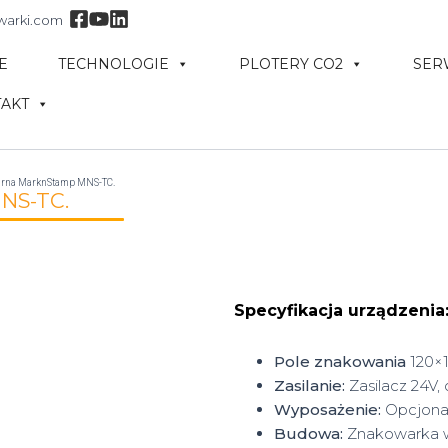
warki.com
E
TECHNOLOGIE
PLOTERY CO2
SER
AKT
arna MarknStamp MNS-TC.
NS-TC.
Specyfikacja urządzenia
Pole znakowania
120×
Zasilanie:
Zasilacz 24V, 
Wyposażenie:
Opcjona
Budowa:
Znakowarka w