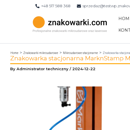
Skip
+48 517 588 368
sprzedaz@testwp.znako
to
content
HOM
KONT
Home
Znakowarki mikroudarowe
Mikroudarowe stacjonarne
Znakowarka stacjon
Znakowarka stacjonarna MarknStamp M
By
Administrator techniczny
/
2024-12-22