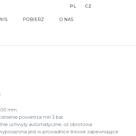
PL
CZ
WIS
POBIERZ
O NAS
:
:
100 mm.
ciśnienie powietrza min 3 bar.
lnie uchwyty automatyczne, oś obrotowa
yposażona jest w prowadnice liniowe zapewniające