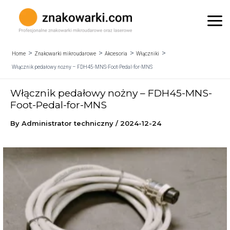
Skip
to
Mai
content
Me
Home
Znakowarki mikroudarowe
Akcesoria
Włączniki
Włącznik pedałowy nożny – FDH45-MNS-Foot-Pedal-for-MNS
Włącznik pedałowy nożny – FDH45-MNS-
Foot-Pedal-for-MNS
By
Administrator techniczny
/
2024-12-24