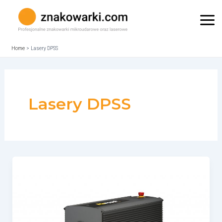
Skip
to
Mai
content
Me
Home
Lasery DPSS
Lasery DPSS