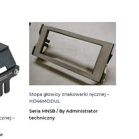
Stopa głowicy znakowarki ręcznej –
HD46MODUL
Seria MNSB
/ By
Administrator
cznej –
techniczny
or