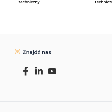
techniczny
technicz
Znajdź nas