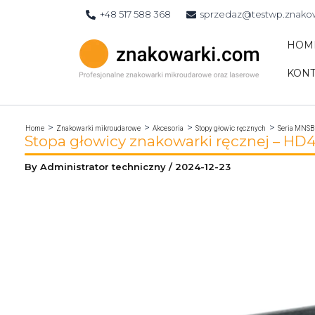
Skip
+48 517 588 368
sprzedaz@testwp.znako
to
content
HOM
KONT
Home
Znakowarki mikroudarowe
Akcesoria
Stopy głowic ręcznych
Seria MNSB
Stopa głowicy znakowarki ręcznej – 
By
Administrator techniczny
/
2024-12-23