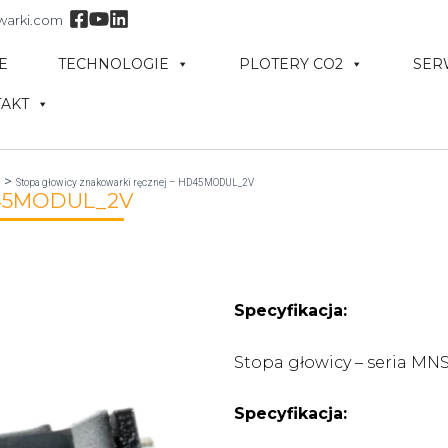
warki.com
E
TECHNOLOGIE
PLOTERY CO2
SER
AKT
Stopa głowicy znakowarki ręcznej – HD45MODUL_2V
HD45MODUL_2V
Specyfikacja:
Stopa głowicy – seria 
Specyfikacja: