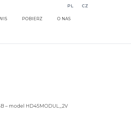
PL
CZ
WIS
POBIERZ
O NAS
MNSB – model HD45MODUL_2V