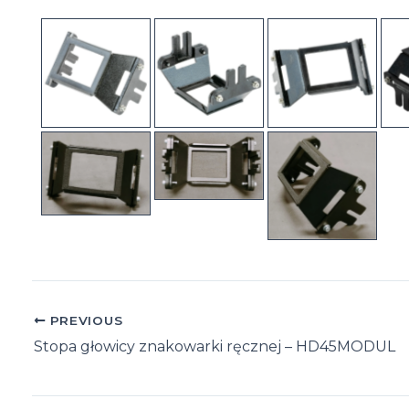
Post
PREVIOUS
navigation
Stopa głowicy znakowarki ręcznej – HD45MODUL