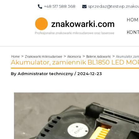
Skip
+48 517 588 368
sprzedaz@testwp.znako
to
content
HOM
KONT
Home
Znakowarki mikroudarowe
Akcesoria
Baterie, ładowarki
Akumulator, za
Akumulator, zamiennik BL1850 LED M
By
Administrator techniczny
/
2024-12-23