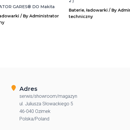
2 )
TOR GARES® DO Makita
Baterie, ładowarki
/ By
Admin
ładowarki
/ By
Administrator
techniczny
ny
Adres
serwis/showroom/magazyn
ul. Juliusza Słowackiego 5
46-040 Ozimek
Polska/Poland