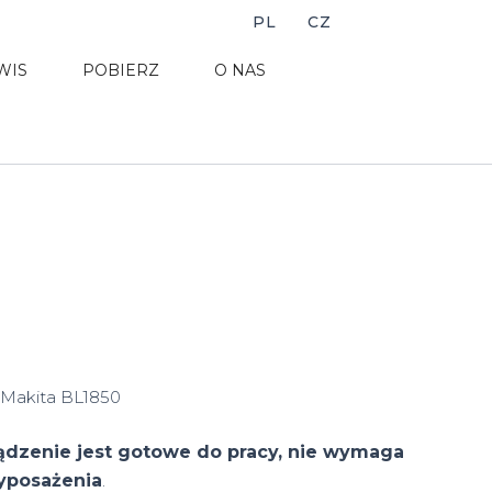
PL
CZ
WIS
POBIERZ
O NAS
 Makita BL1850
ądzenie jest gotowe do pracy, nie wymaga
yposażenia
.