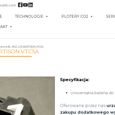
warki.com
E
TECHNOLOGIE
PLOTERY CO2
SER
AKT
miennik BL1850 LED MORTISON VTC5A
ORTISON VTC5A
Specyfikacja:
:
Uniwersalna bateria do
Oferowane przez nas
urz
zakupu dodatkowego w