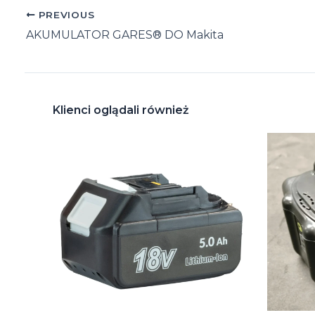
Post
PREVIOUS
navigation
AKUMULATOR GARES® DO Makita
Klienci oglądali również