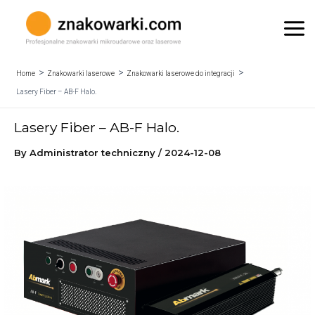
Skip
to
Mai
content
Me
Home
Znakowarki laserowe
Znakowarki laserowe do integracji
Lasery Fiber – AB-F Halo.
Lasery Fiber – AB-F Halo.
By
Administrator techniczny
/
2024-12-08